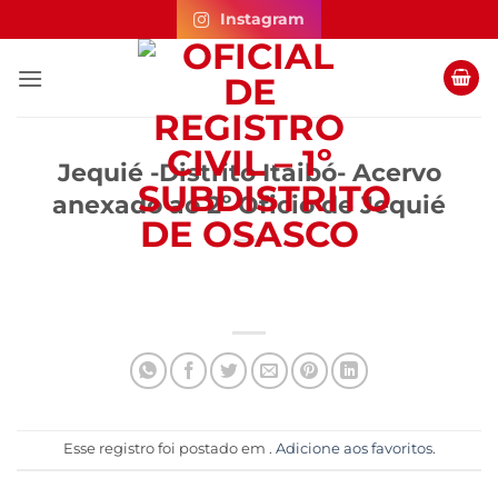
Skip
Instagram
to
content
Jequié -Distrito Itaibó- Acervo
anexado ao 2º Oficio de Jequié
Esse registro foi postado em .
Adicione aos favoritos
.