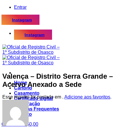
Skip
Entrar
to
content
Instagram
Instagram
Valença – Distrito Serra Grande –
Home
Acervo Anexado a Sede
Cartório
Casamento
Esse registro foi postado em .
Adicione aos favoritos
.
Certificado digital
Procuração
Dúvidas Frequentes
Contato
Carrinho /
R$
0,00