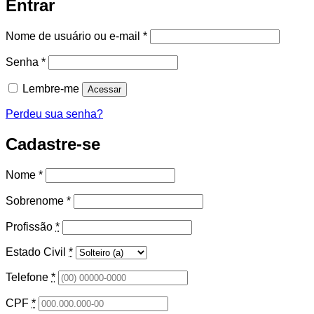
Entrar
Obrigatório
Nome de usuário ou e-mail
*
Obrigatório
Senha
*
Lembre-me
Acessar
Perdeu sua senha?
Cadastre-se
Nome
*
Sobrenome
*
Profissão
*
Estado Civil
*
Telefone
*
CPF
*