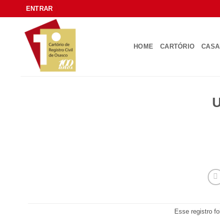
Skip
ENTRAR
to
content
HOME
CARTÓRIO
CAS
U
Esse registro f