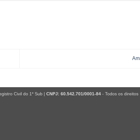
Am
istro Civil do 1* Sub |
CNPJ: 60.542.701/0001-84
- Todos os direitos