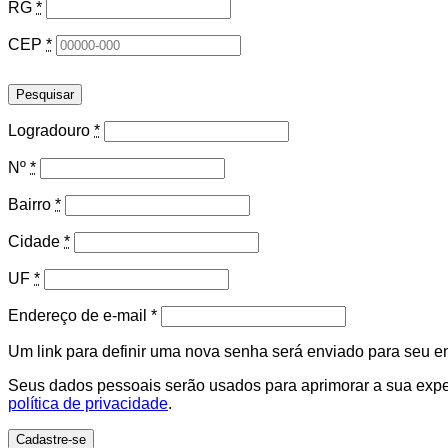
RG
*
CEP
*
Pesquisar
Logradouro
*
Nº
*
Bairro
*
Cidade
*
UF
*
Obrigatório
Endereço de e-mail
*
Um link para definir uma nova senha será enviado para seu e
Seus dados pessoais serão usados para aprimorar a sua experi
política de privacidade
.
Cadastre-se