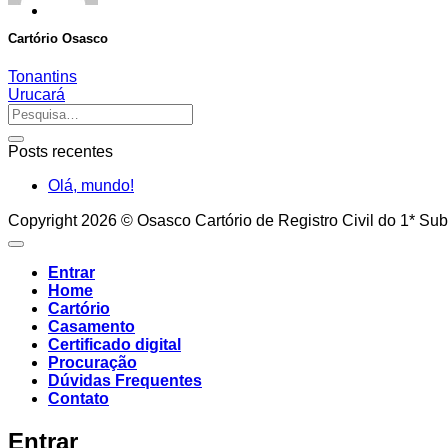
Cartório Osasco
Tonantins
Urucará
Posts recentes
Olá, mundo!
Copyright 2026 © Osasco Cartório de Registro Civil do 1* Sub
Entrar
Home
Cartório
Casamento
Certificado digital
Procuração
Dúvidas Frequentes
Contato
Entrar