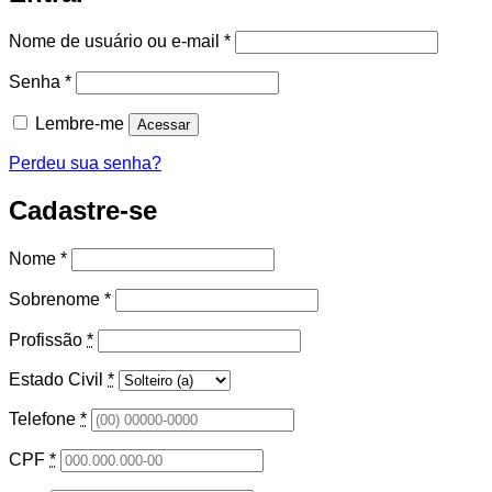
Obrigatório
Nome de usuário ou e-mail
*
Obrigatório
Senha
*
Lembre-me
Acessar
Perdeu sua senha?
Cadastre-se
Nome
*
Sobrenome
*
Profissão
*
Estado Civil
*
Telefone
*
CPF
*