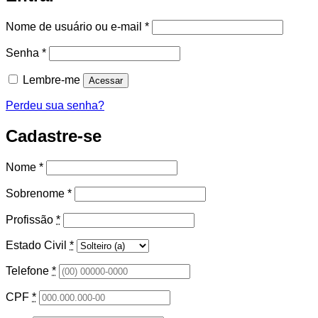
Obrigatório
Nome de usuário ou e-mail
*
Obrigatório
Senha
*
Lembre-me
Acessar
Perdeu sua senha?
Cadastre-se
Nome
*
Sobrenome
*
Profissão
*
Estado Civil
*
Telefone
*
CPF
*