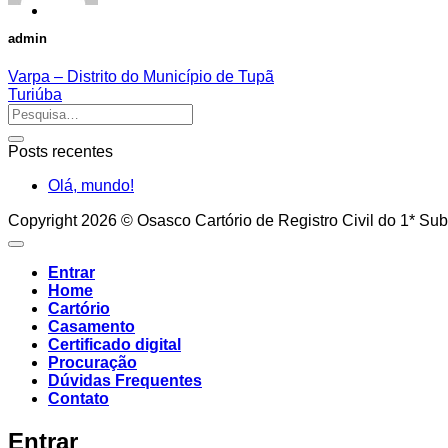
admin
Varpa – Distrito do Município de Tupã
Turiúba
Posts recentes
Olá, mundo!
Copyright 2026 © Osasco Cartório de Registro Civil do 1* Sub
Entrar
Home
Cartório
Casamento
Certificado digital
Procuração
Dúvidas Frequentes
Contato
Entrar