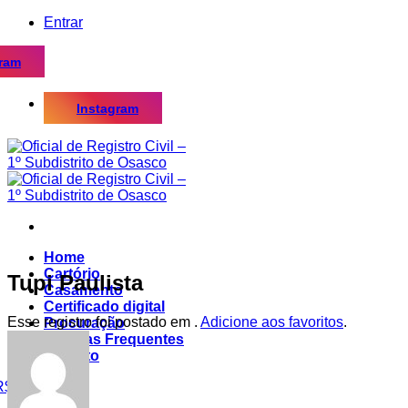
Skip
Entrar
to
content
gram
Instagram
Home
Cartório
Tupi Paulista
Casamento
Certificado digital
Esse registro foi postado em .
Adicione aos favoritos
.
Procuração
Dúvidas Frequentes
Contato
R$
0,00