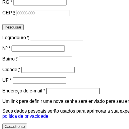
RG
*
CEP
*
Pesquisar
Logradouro
*
Nº
*
Bairro
*
Cidade
*
UF
*
Obrigatório
Endereço de e-mail
*
Um link para definir uma nova senha será enviado para seu e
Seus dados pessoais serão usados para aprimorar a sua experi
política de privacidade
.
Cadastre-se