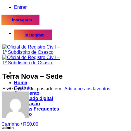
Skip
Entrar
to
content
Instagram
Instagram
Terra Nova – Sede
Home
Cartório
Esse registro foi postado em .
Adicione aos favoritos
.
Casamento
Certificado digital
Procuração
Dúvidas Frequentes
Contato
Carrinho /
R$
0,00
admin