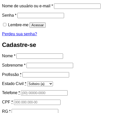
Obrigatório
Nome de usuário ou e-mail
*
Obrigatório
Senha
*
Lembre-me
Acessar
Perdeu sua senha?
Cadastre-se
Nome
*
Sobrenome
*
Profissão
*
Estado Civil
*
Telefone
*
CPF
*
RG
*