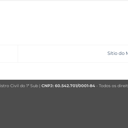
Sítio do
tro Civil do 1* Sub |
CNPJ: 60.542.701/0001-84
- Todos os direi