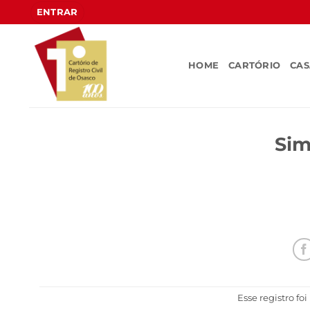
Skip
ENTRAR
to
content
HOME
CARTÓRIO
CA
Sim
Esse registro fo