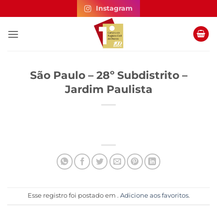
Skip
Instagram
to
content
São Paulo – 28º Subdistrito –
Jardim Paulista
Esse registro foi postado em .
Adicione aos favoritos
.