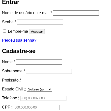
Entrar
Obrigatório
Nome de usuário ou e-mail
*
Obrigatório
Senha
*
Lembre-me
Acessar
Perdeu sua senha?
Cadastre-se
Nome
*
Sobrenome
*
Profissão
*
Estado Civil
*
Telefone
*
CPF
*