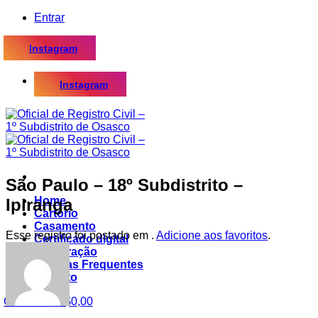
Skip
Entrar
to
content
Instagram
Instagram
São Paulo – 18º Subdistrito –
Home
Ipiranga
Cartório
Casamento
Esse registro foi postado em .
Adicione aos favoritos
.
Certificado digital
Procuração
Dúvidas Frequentes
Contato
Carrinho /
R$
0,00