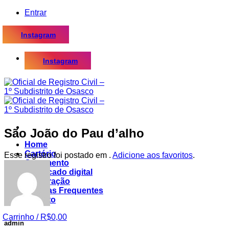
Skip
Entrar
to
content
Instagram
Instagram
São João do Pau d’alho
Home
Cartório
Esse registro foi postado em .
Adicione aos favoritos
.
Casamento
Certificado digital
Procuração
Dúvidas Frequentes
Contato
Carrinho /
R$
0,00
admin