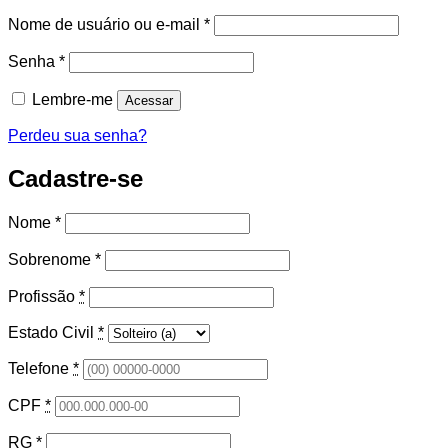
Obrigatório
Nome de usuário ou e-mail
*
Obrigatório
Senha
*
Lembre-me
Acessar
Perdeu sua senha?
Cadastre-se
Nome
*
Sobrenome
*
Profissão
*
Estado Civil
*
Telefone
*
CPF
*
RG
*