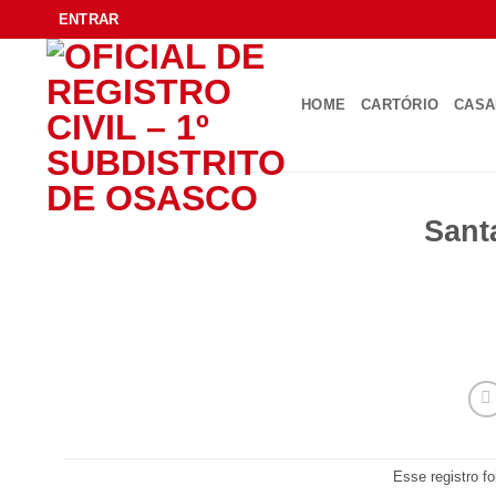
Skip
ENTRAR
to
content
HOME
CARTÓRIO
CAS
Sant
Esse registro f