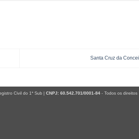
Santa Cruz da Conce
istro Civil do 1* Sub |
CNPJ: 60.542.701/0001-84
- Todos os direitos