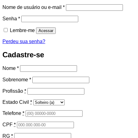
Obrigatório
Nome de usuário ou e-mail
*
Obrigatório
Senha
*
Lembre-me
Acessar
Perdeu sua senha?
Cadastre-se
Nome
*
Sobrenome
*
Profissão
*
Estado Civil
*
Telefone
*
CPF
*
RG
*