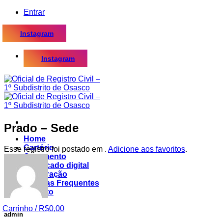
Skip
Entrar
to
content
Instagram
Instagram
Prado – Sede
Home
Cartório
Esse registro foi postado em .
Adicione aos favoritos
.
Casamento
Certificado digital
Procuração
Dúvidas Frequentes
Contato
Carrinho /
R$
0,00
admin