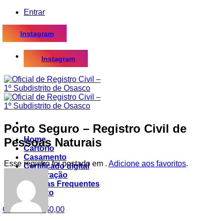
Skip
Entrar
to
content
Instagram
Instagram
Porto Seguro – Registro Civil de
Home
Pessoas Naturais
Cartório
Casamento
Esse registro foi postado em .
Adicione aos favoritos
.
Certificado digital
Procuração
Dúvidas Frequentes
Contato
Carrinho /
R$
0,00