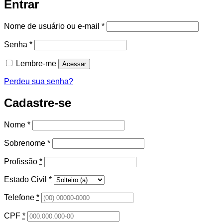
Entrar
Obrigatório
Nome de usuário ou e-mail
*
Obrigatório
Senha
*
Lembre-me
Acessar
Perdeu sua senha?
Cadastre-se
Nome
*
Sobrenome
*
Profissão
*
Estado Civil
*
Telefone
*
CPF
*