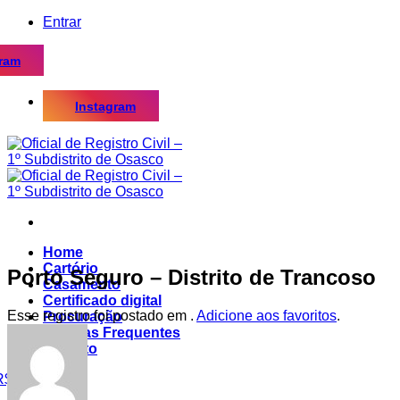
Skip
Entrar
to
content
gram
Instagram
Home
Cartório
Porto Seguro – Distrito de Trancoso
Casamento
Certificado digital
Esse registro foi postado em .
Adicione aos favoritos
.
Procuração
Dúvidas Frequentes
Contato
R$
0,00