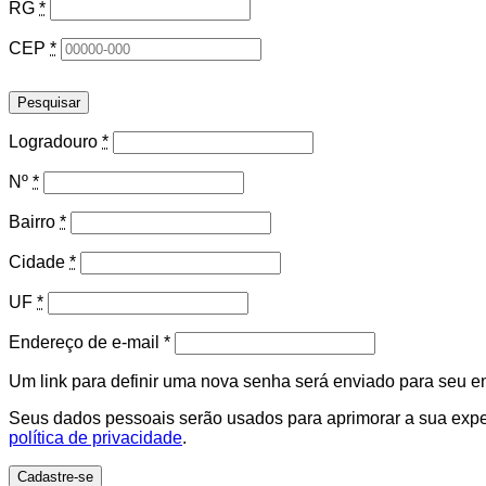
RG
*
CEP
*
Pesquisar
Logradouro
*
Nº
*
Bairro
*
Cidade
*
UF
*
Obrigatório
Endereço de e-mail
*
Um link para definir uma nova senha será enviado para seu e
Seus dados pessoais serão usados para aprimorar a sua experi
política de privacidade
.
Cadastre-se