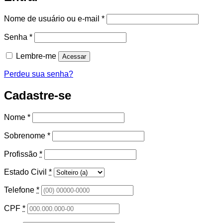
Obrigatório
Nome de usuário ou e-mail
*
Obrigatório
Senha
*
Lembre-me
Acessar
Perdeu sua senha?
Cadastre-se
Nome
*
Sobrenome
*
Profissão
*
Estado Civil
*
Telefone
*
CPF
*