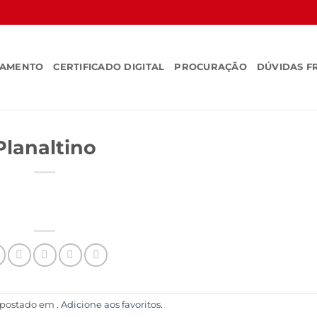
SAMENTO
CERTIFICADO DIGITAL
PROCURAÇÃO
DÚVIDAS F
Planaltino
i postado em .
Adicione aos favoritos
.