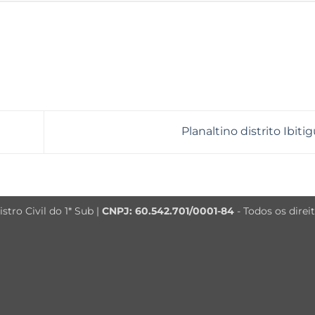
Planaltino distrito Ibiti
tro Civil do 1* Sub |
CNPJ: 60.542.701/0001-84
- Todos os direi