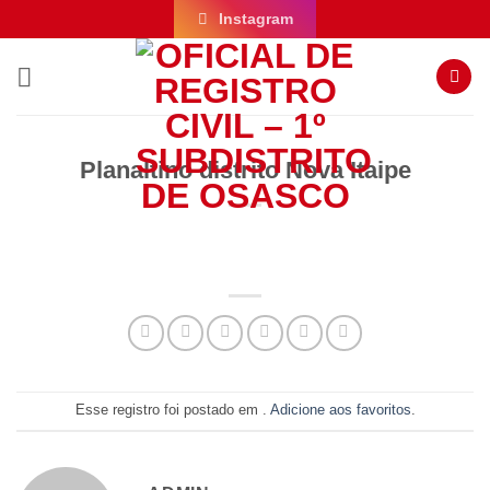
Skip
Instagram
to
content
Planaltino distrito Nova Itaipe
Esse registro foi postado em .
Adicione aos favoritos
.