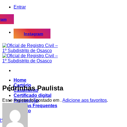
Skip
Entrar
to
content
gram
Instagram
Home
Cartório
Pedrinhas Paulista
Casamento
Certificado digital
Esse registro foi postado em .
Adicione aos favoritos
.
Procuração
Dúvidas Frequentes
Contato
R$
0,00