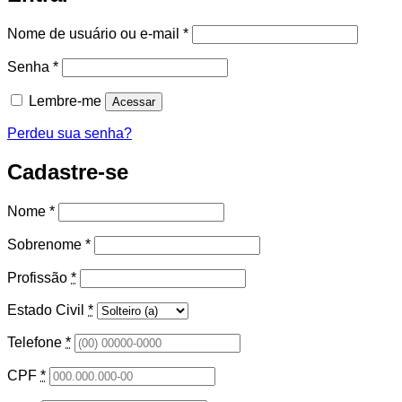
Obrigatório
Nome de usuário ou e-mail
*
Obrigatório
Senha
*
Lembre-me
Acessar
Perdeu sua senha?
Cadastre-se
Nome
*
Sobrenome
*
Profissão
*
Estado Civil
*
Telefone
*
CPF
*