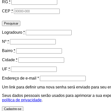
RG
*
CEP
*
Pesquisar
Logradouro
*
Nº
*
Bairro
*
Cidade
*
UF
*
Obrigatório
Endereço de e-mail
*
Um link para definir uma nova senha será enviado para seu e
Seus dados pessoais serão usados para aprimorar a sua experi
política de privacidade
.
Cadastre-se