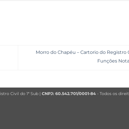
Morro do Chapéu – Cartorio do Registro 
Funções Nota
tro Civil do 1* Sub |
CNPJ: 60.542.701/0001-84
- Todos os direi