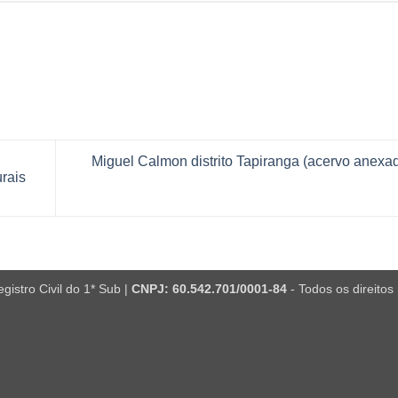
Miguel Calmon distrito Tapiranga (acervo anexa
rais
istro Civil do 1* Sub |
CNPJ: 60.542.701/0001-84
- Todos os direitos