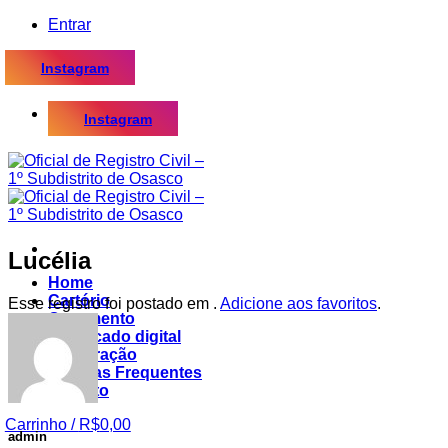
Skip
Entrar
to
content
Instagram
Instagram
Lucélia
Home
Cartório
Esse registro foi postado em .
Adicione aos favoritos
.
Casamento
Certificado digital
Procuração
Dúvidas Frequentes
Contato
Carrinho /
R$
0,00
admin