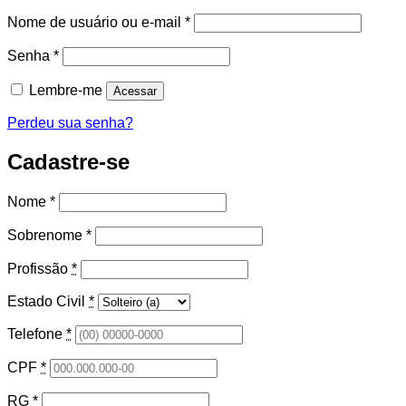
Obrigatório
Nome de usuário ou e-mail
*
Obrigatório
Senha
*
Lembre-me
Acessar
Perdeu sua senha?
Cadastre-se
Nome
*
Sobrenome
*
Profissão
*
Estado Civil
*
Telefone
*
CPF
*
RG
*