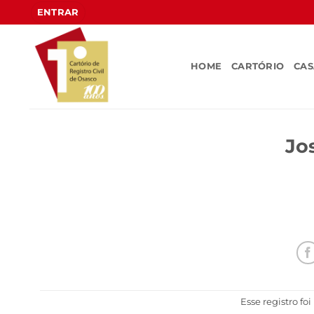
Skip
ENTRAR
to
content
HOME
CARTÓRIO
CA
Jo
Esse registro fo