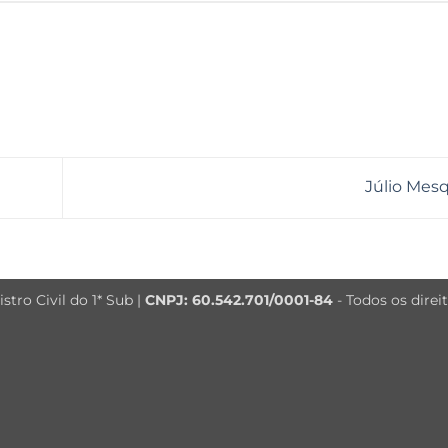
Júlio Mes
tro Civil do 1* Sub |
CNPJ: 60.542.701/0001-84
- Todos os direi