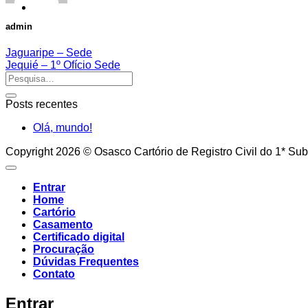
admin
Jaguaripe – Sede
Jequié – 1º Ofício Sede
Posts recentes
Olá, mundo!
Copyright 2026 © Osasco Cartório de Registro Civil do 1* Sub
Entrar
Home
Cartório
Casamento
Certificado digital
Procuração
Dúvidas Frequentes
Contato
Entrar