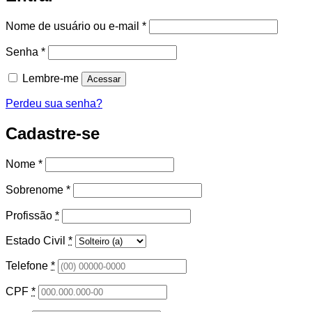
Obrigatório
Nome de usuário ou e-mail
*
Obrigatório
Senha
*
Lembre-me
Acessar
Perdeu sua senha?
Cadastre-se
Nome
*
Sobrenome
*
Profissão
*
Estado Civil
*
Telefone
*
CPF
*