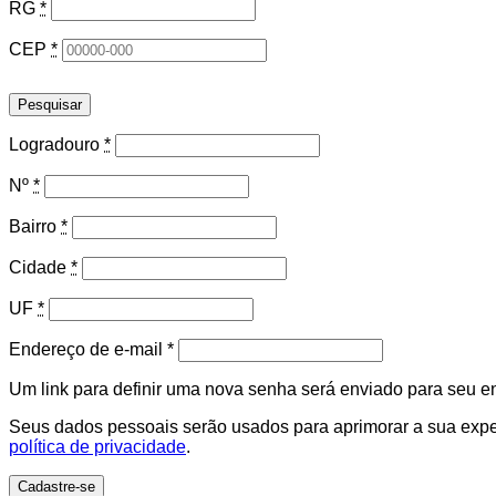
RG
*
CEP
*
Pesquisar
Logradouro
*
Nº
*
Bairro
*
Cidade
*
UF
*
Obrigatório
Endereço de e-mail
*
Um link para definir uma nova senha será enviado para seu e
Seus dados pessoais serão usados para aprimorar a sua experi
política de privacidade
.
Cadastre-se