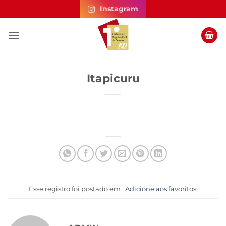
Skip
Instagram
to
content
Itapicuru
Esse registro foi postado em .
Adicione aos favoritos
.