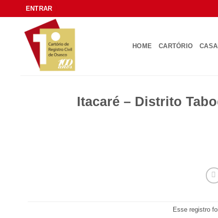
Skip
ENTRAR
to
content
HOME
CARTÓRIO
CAS
Itacaré – Distrito Ta
Esse registro f