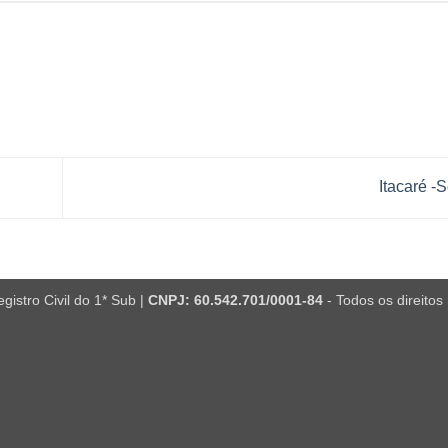
Itacaré -
istro Civil do 1* Sub |
CNPJ: 60.542.701/0001-84
- Todos os direitos