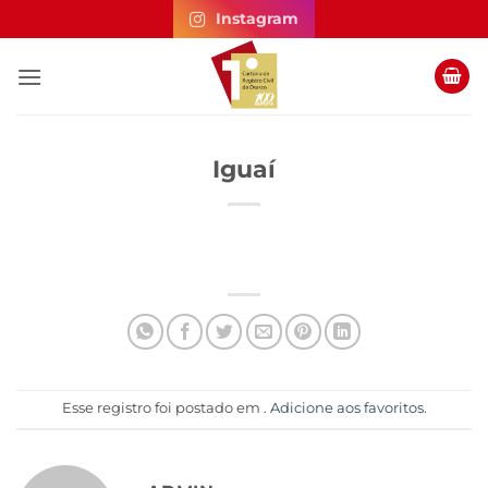
Skip
Instagram
to
content
Iguaí
Esse registro foi postado em .
Adicione aos favoritos
.