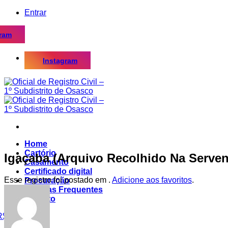
Skip
Entrar
to
content
gram
Instagram
Home
Cartório
Igaçaba (Arquivo Recolhido Na Serven
Casamento
Certificado digital
Esse registro foi postado em .
Adicione aos favoritos
.
Procuração
Dúvidas Frequentes
Contato
R$
0,00