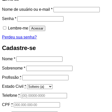
Obrigatório
Nome de usuário ou e-mail
*
Obrigatório
Senha
*
Lembre-me
Acessar
Perdeu sua senha?
Cadastre-se
Nome
*
Sobrenome
*
Profissão
*
Estado Civil
*
Telefone
*
CPF
*