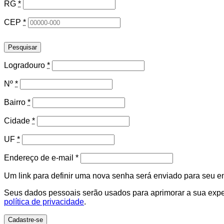
RG
*
CEP
*
Pesquisar
Logradouro
*
Nº
*
Bairro
*
Cidade
*
UF
*
Obrigatório
Endereço de e-mail
*
Um link para definir uma nova senha será enviado para seu e
Seus dados pessoais serão usados para aprimorar a sua experi
política de privacidade
.
Cadastre-se