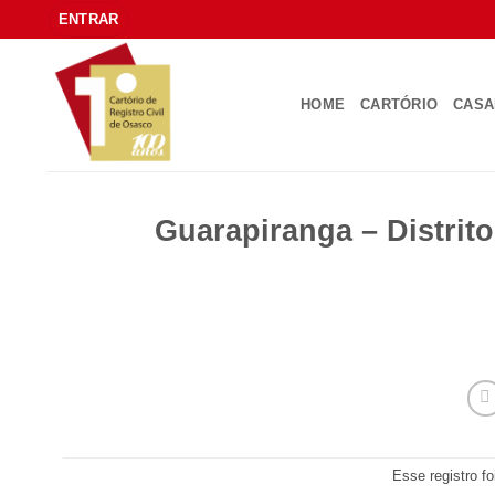
Skip
ENTRAR
to
content
HOME
CARTÓRIO
CAS
Guarapiranga – Distrit
Esse registro f