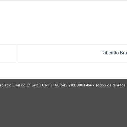
Ribeirão Br
istro Civil do 1* Sub |
CNPJ: 60.542.701/0001-84
- Todos os direitos