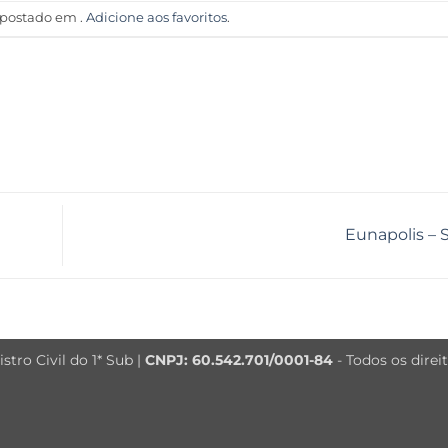
i postado em .
Adicione aos favoritos
.
Eunapolis –
tro Civil do 1* Sub |
CNPJ: 60.542.701/0001-84
- Todos os direi