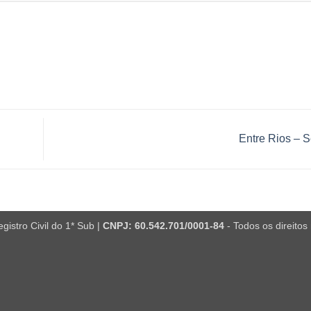
Entre Rios – 
istro Civil do 1* Sub |
CNPJ: 60.542.701/0001-84
- Todos os direitos