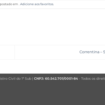
i postado em .
Adicione aos favoritos
.
Correntina –
tro Civil do 1* Sub |
CNPJ: 60.542.701/0001-84
- Todos os direi