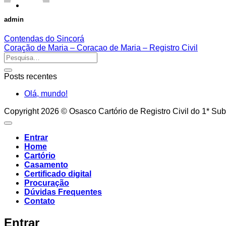
admin
Contendas do Sincorá
Coração de Maria – Coracao de Maria – Registro Civil
Posts recentes
Olá, mundo!
Copyright 2026 © Osasco Cartório de Registro Civil do 1* Sub
Entrar
Home
Cartório
Casamento
Certificado digital
Procuração
Dúvidas Frequentes
Contato
Entrar