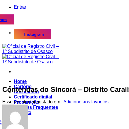
Skip
Entrar
to
content
gram
Instagram
Home
Cartório
Contendas do Sincorá – Distrito Cara
Casamento
Certificado digital
Esse registro foi postado em .
Adicione aos favoritos
.
Procuração
Dúvidas Frequentes
Contato
R$
0,00