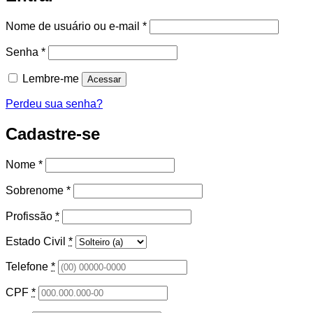
Obrigatório
Nome de usuário ou e-mail
*
Obrigatório
Senha
*
Lembre-me
Acessar
Perdeu sua senha?
Cadastre-se
Nome
*
Sobrenome
*
Profissão
*
Estado Civil
*
Telefone
*
CPF
*