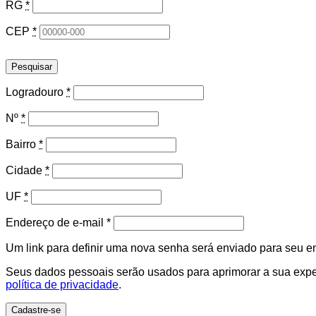
RG
*
CEP
*
Pesquisar
Logradouro
*
Nº
*
Bairro
*
Cidade
*
UF
*
Obrigatório
Endereço de e-mail
*
Um link para definir uma nova senha será enviado para seu e
Seus dados pessoais serão usados para aprimorar a sua experi
política de privacidade
.
Cadastre-se