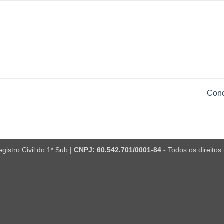
Con
istro Civil do 1* Sub |
CNPJ: 60.542.701/0001-84
- Todos os direitos