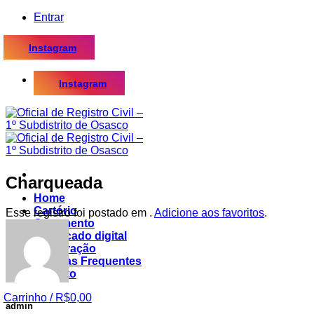
Skip
Entrar
to
content
Instagram
Instagram
Charqueada
Home
Cartório
Esse registro foi postado em .
Adicione aos favoritos
.
Casamento
Certificado digital
Procuração
Dúvidas Frequentes
Contato
Carrinho /
R$
0,00
admin