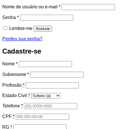
Obrigatório
Nome de usuário ou e-mail
*
Obrigatório
Senha
*
Lembre-me
Acessar
Perdeu sua senha?
Cadastre-se
Nome
*
Sobrenome
*
Profissão
*
Estado Civil
*
Telefone
*
CPF
*
RG
*