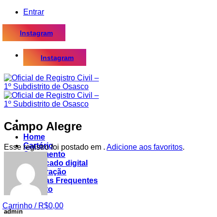
Skip
Entrar
to
content
Instagram
Instagram
Campo Alegre
Home
Cartório
Esse registro foi postado em .
Adicione aos favoritos
.
Casamento
Certificado digital
Procuração
Dúvidas Frequentes
Contato
Carrinho /
R$
0,00
admin