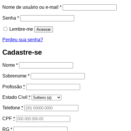
Obrigatório
Nome de usuário ou e-mail
*
Obrigatório
Senha
*
Lembre-me
Acessar
Perdeu sua senha?
Cadastre-se
Nome
*
Sobrenome
*
Profissão
*
Estado Civil
*
Telefone
*
CPF
*
RG
*