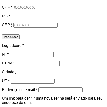
CPF
*
RG
*
CEP
*
Pesquisar
Logradouro
*
Nº
*
Bairro
*
Cidade
*
UF
*
Obrigatório
Endereço de e-mail
*
Um link para definir uma nova senha será enviado para seu
endereço de e-mail.