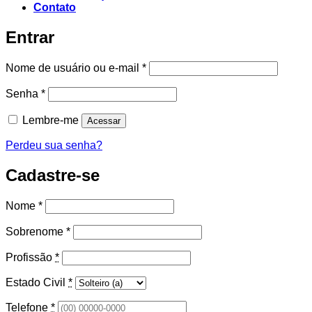
Contato
Entrar
Obrigatório
Nome de usuário ou e-mail
*
Obrigatório
Senha
*
Lembre-me
Acessar
Perdeu sua senha?
Cadastre-se
Nome
*
Sobrenome
*
Profissão
*
Estado Civil
*
Telefone
*