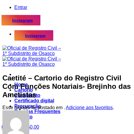
Skip
Entrar
to
content
Instagram
Instagram
Caetité – Cartorio do Registro Civil
Home
Com Funções Notariais- Brejinho das
Cartório
Ametistas
Casamento
Certificado digital
Procuração
Esse registro foi postado em .
Adicione aos favoritos
.
Dúvidas Frequentes
Contato
Carrinho /
R$
0,00