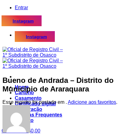
Skip
Entrar
to
content
Instagram
Instagram
Bueno de Andrada – Distrito do
Home
Município de Araraquara
Cartório
Casamento
Esse registro foi postado em .
Adicione aos favoritos
.
Certificado digital
Procuração
Dúvidas Frequentes
Contato
Carrinho /
R$
0,00