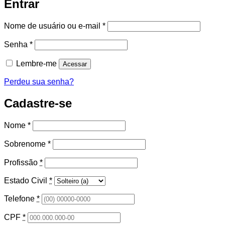
Entrar
Obrigatório
Nome de usuário ou e-mail
*
Obrigatório
Senha
*
Lembre-me
Acessar
Perdeu sua senha?
Cadastre-se
Nome
*
Sobrenome
*
Profissão
*
Estado Civil
*
Telefone
*
CPF
*