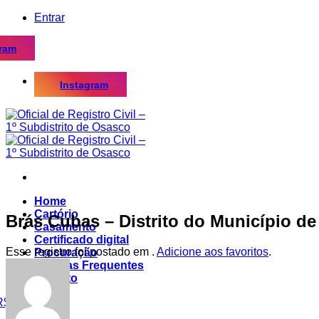
Skip
Entrar
to
content
gram
Instagram
Home
Cartório
Brás Cubas – Distrito do Município d
Casamento
Certificado digital
Esse registro foi postado em .
Adicione aos favoritos
.
Procuração
Dúvidas Frequentes
Contato
R$
0,00