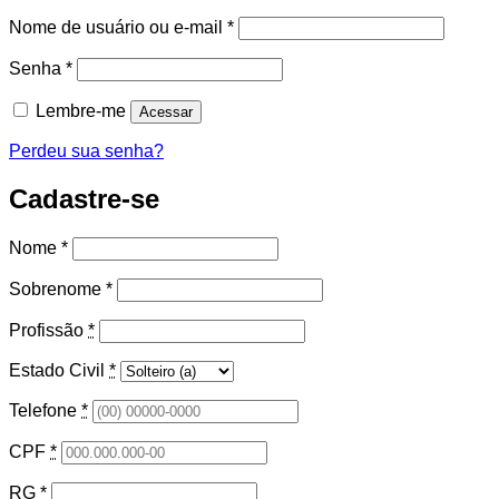
Obrigatório
Nome de usuário ou e-mail
*
Obrigatório
Senha
*
Lembre-me
Acessar
Perdeu sua senha?
Cadastre-se
Nome
*
Sobrenome
*
Profissão
*
Estado Civil
*
Telefone
*
CPF
*
RG
*