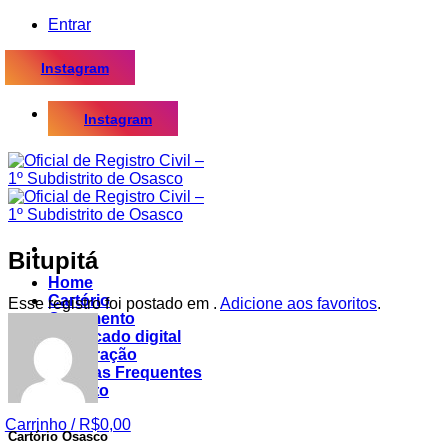
Skip
Entrar
to
content
Instagram
Instagram
Bitupitá
Home
Cartório
Esse registro foi postado em .
Adicione aos favoritos
.
Casamento
Certificado digital
Procuração
Dúvidas Frequentes
Contato
Carrinho /
R$
0,00
Cartório Osasco