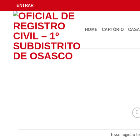
Skip
ENTRAR
to
content
HOME
CARTÓRIO
CAS
Esse registro f