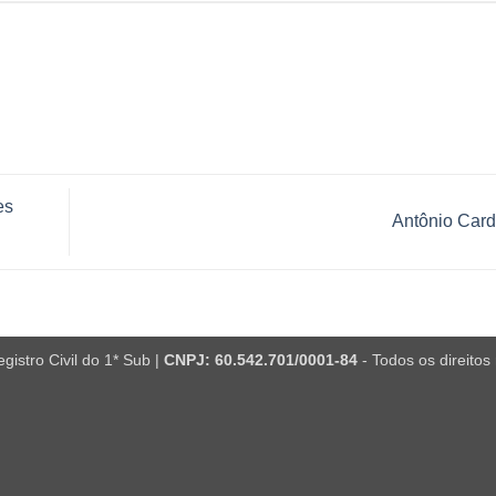
es
Antônio Car
istro Civil do 1* Sub |
CNPJ: 60.542.701/0001-84
- Todos os direitos