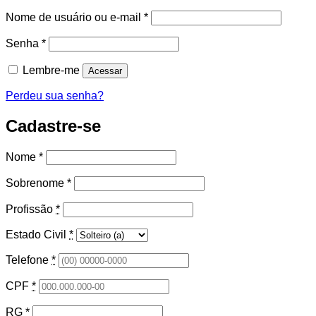
Obrigatório
Nome de usuário ou e-mail
*
Obrigatório
Senha
*
Lembre-me
Acessar
Perdeu sua senha?
Cadastre-se
Nome
*
Sobrenome
*
Profissão
*
Estado Civil
*
Telefone
*
CPF
*
RG
*