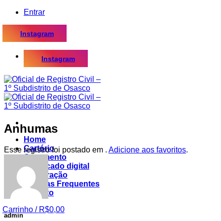
Skip
Entrar
to
content
Instagram
Instagram
Anhumas
Home
Cartório
Esse registro foi postado em .
Adicione aos favoritos
.
Casamento
Certificado digital
Procuração
Dúvidas Frequentes
Contato
Carrinho /
R$
0,00
admin