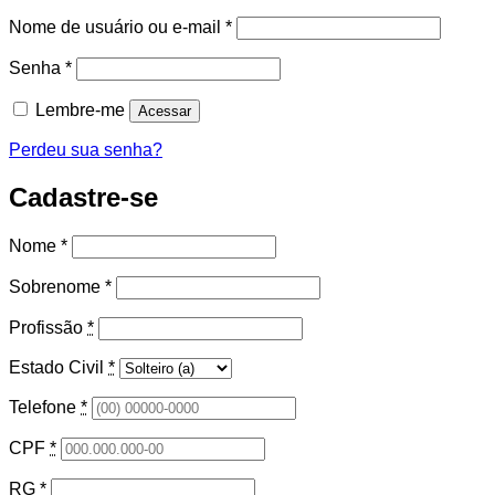
Obrigatório
Nome de usuário ou e-mail
*
Obrigatório
Senha
*
Lembre-me
Acessar
Perdeu sua senha?
Cadastre-se
Nome
*
Sobrenome
*
Profissão
*
Estado Civil
*
Telefone
*
CPF
*
RG
*