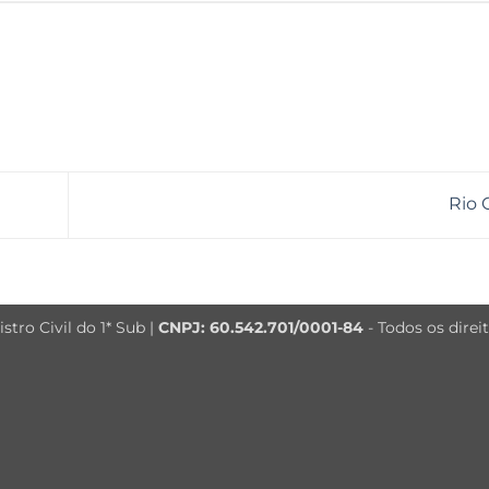
Rio 
tro Civil do 1* Sub |
CNPJ: 60.542.701/0001-84
- Todos os direi