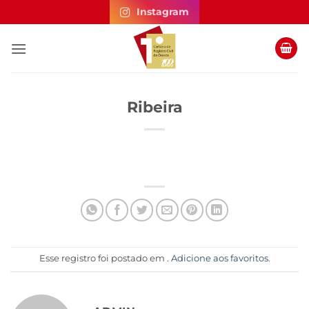
Skip
Instagram
to
content
Ribeira
Esse registro foi postado em .
Adicione aos favoritos
.