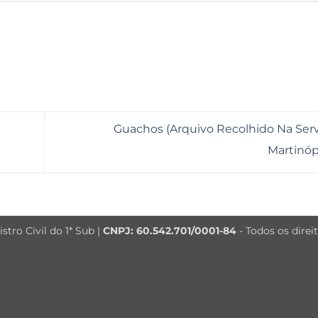
Guachos (Arquivo Recolhido Na Ser
Martinóp
tro Civil do 1* Sub |
CNPJ: 60.542.701/0001-84
- Todos os direi