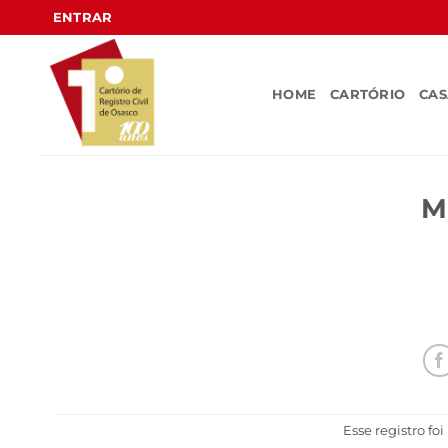
Skip
ENTRAR
to
content
HOME
CARTÓRIO
CA
M
Esse registro fo