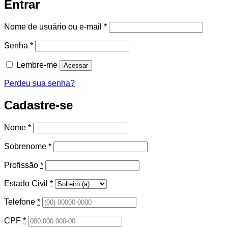
Entrar
Obrigatório
Nome de usuário ou e-mail
*
Obrigatório
Senha
*
Lembre-me
Acessar
Perdeu sua senha?
Cadastre-se
Nome
*
Sobrenome
*
Profissão
*
Estado Civil
*
Telefone
*
CPF
*