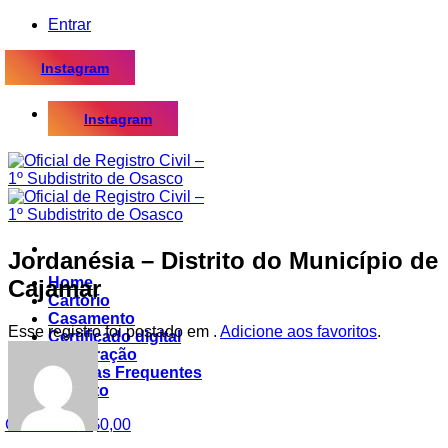
Skip
Entrar
to
content
Instagram
Instagram
Jordanésia – Distrito do Município de
Home
Cajamar
Cartório
Casamento
Esse registro foi postado em .
Adicione aos favoritos
.
Certificado digital
Procuração
Dúvidas Frequentes
Contato
Carrinho /
R$
0,00