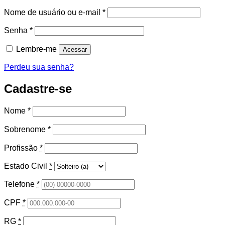
Obrigatório
Nome de usuário ou e-mail
*
Obrigatório
Senha
*
Lembre-me
Acessar
Perdeu sua senha?
Cadastre-se
Nome
*
Sobrenome
*
Profissão
*
Estado Civil
*
Telefone
*
CPF
*
RG
*