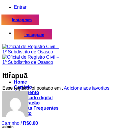
Skip
Entrar
to
content
Instagram
Instagram
Itirapuã
Home
Cartório
Esse registro foi postado em .
Adicione aos favoritos
.
Casamento
Certificado digital
Procuração
Dúvidas Frequentes
Contato
Carrinho /
R$
0,00
admin