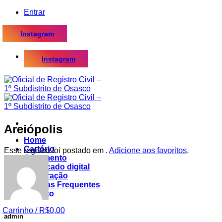
Skip
Entrar
to
content
Instagram
Instagram
Areiópolis
Home
Cartório
Esse registro foi postado em .
Adicione aos favoritos
.
Casamento
Certificado digital
Procuração
Dúvidas Frequentes
Contato
Carrinho /
R$
0,00
admin