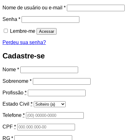
Obrigatório
Nome de usuário ou e-mail
*
Obrigatório
Senha
*
Lembre-me
Acessar
Perdeu sua senha?
Cadastre-se
Nome
*
Sobrenome
*
Profissão
*
Estado Civil
*
Telefone
*
CPF
*
RG
*